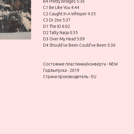
B4 Pretty Bridges 5:36
C1 Be Like You 4:44
C2 Caught In A Whisper 4:35
C3 Dr Zee 5:37
D1 The ID 6:02
D2 Tatty Narja 0:35
D3 Over My Head 5:09
D4 Should've Been Could've Been 5:36
Состояние пластинки/конверта - NEW
Год выпуска - 2019
Страна производитель - EU