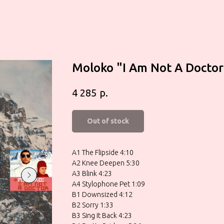
Moloko ‎"I Am Not A Docto
р.
4 285
Out of stock
A1 The Flipside 4:10
A2 Knee Deepen 5:30
A3 Blink 4:23
A4 Stylophone Pet 1:09
B1 Downsized 4:12
B2 Sorry 1:33
B3 Sing It Back 4:23