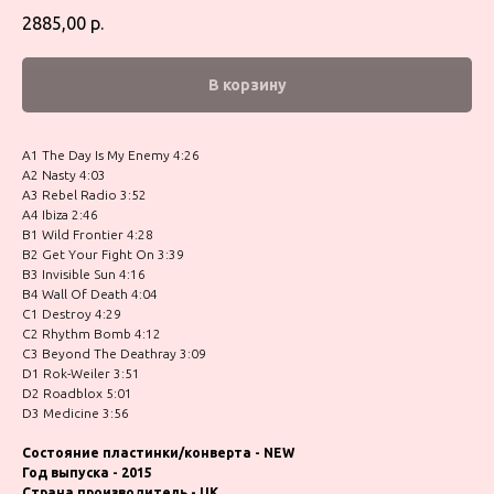
2885,00
р.
В корзину
A1 The Day Is My Enemy 4:26
A2 Nasty 4:03
A3 Rebel Radio 3:52
A4 Ibiza 2:46
B1 Wild Frontier 4:28
B2 Get Your Fight On 3:39
B3 Invisible Sun 4:16
B4 Wall Of Death 4:04
C1 Destroy 4:29
C2 Rhythm Bomb 4:12
C3 Beyond The Deathray 3:09
D1 Rok-Weiler 3:51
D2 Roadblox 5:01
D3 Medicine 3:56
Состояние пластинки/конверта - NEW
Год выпуска - 2015
Страна производитель - UK