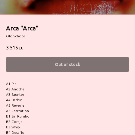
Arca "Arca"
Old School
3 515
р.
Out of stock
A1 Piel
A2 Anoche
A3 Saunter
A4 Urchin
A5 Reverie
A6 Castration
B1 Sin Rumbo
B2 Coraje
B3 Whip
B4 Desafío