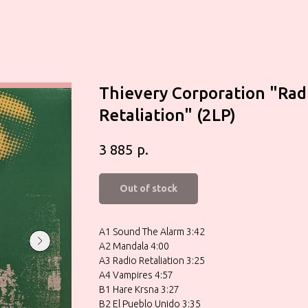
Thievery Corporation "Rad
Retaliation" (2LP)
р.
3 885
Out of stock
A1 Sound The Alarm 3:42
A2 Mandala 4:00
A3 Radio Retaliation 3:25
A4 Vampires 4:57
B1 Hare Krsna 3:27
B2 El Pueblo Unido 3:35