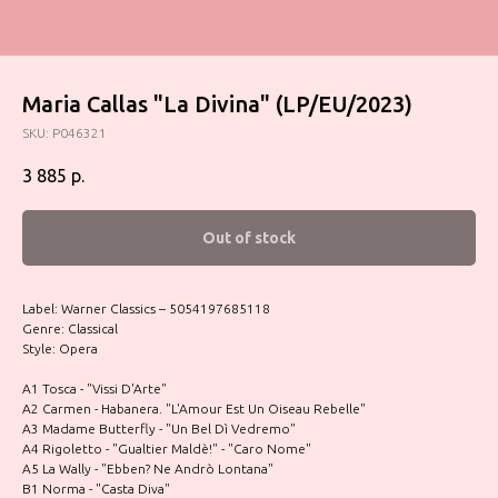
Maria Callas "La Divina" (LP/EU/2023)
SKU:
P046321
3 885
р.
Out of stock
Label: Warner Classics – 5054197685118
Genre: Classical
Style: Opera
A1 Tosca - "Vissi D'Arte"
A2 Carmen - Habanera. "L'Amour Est Un Oiseau Rebelle"
A3 Madame Butterfly - "Un Bel Dì Vedremo"
A4 Rigoletto - "Gualtier Maldè!" - "Caro Nome"
A5 La Wally - "Ebben? Ne Andrò Lontana"
B1 Norma - "Casta Diva"