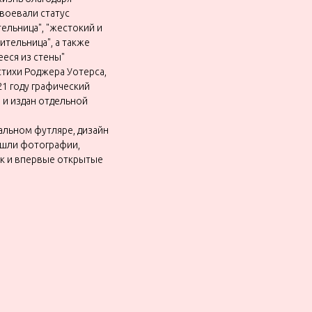
авоевали статус
тельница", "жестокий и
ительница", а также
еся из стены"
 стихи Роджера Уотерса,
21 году графический
 и издан отдельной
альном футляре, дизайн
ошли фотографии,
ак и впервые открытые