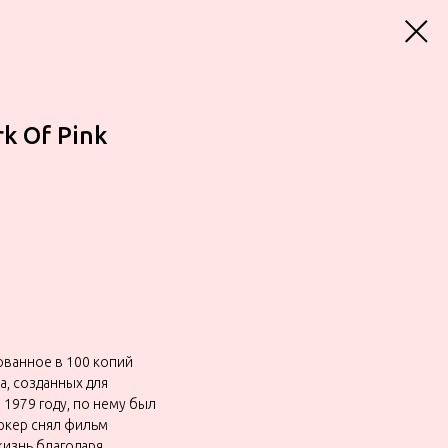
rk Of Pink
ированное в 100 копий
, созданных для
в 1979 году, по нему был
ркер снял фильм
жизнь благодаря