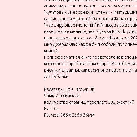
анимации, стали популярны во всем мире и з
"культовых". Персонажи "Стены" - "Мать души
саркастичный Учитель", "холодная Жена отрав
"марширующее Молотки" и "Лицо, вырывающе
известны не меньше, чем музыка Pink Floyd и
написанные для этого альбома. И только в 20
мир Джеральда Скарфа был собран, дополнен
книгой.
Полноформатная книга представлена в специ
которого разработал сам Скарф. В альбом в
рисунки, дизайны, как всемирно известные, т
для публики.
Издатель: Little, Brown UK
Язык: Английский
Количество страниц, переплёт: 288, жесткий
Вес: 3кг
Размер: 366 x 266 x 36мм