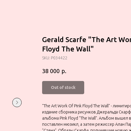
Gerald Scarfe "The Art Wo
Floyd The Wall"
SKU:
P034422
р.
38 000
Out of stock
"The Art Work Of Pink Floyd The Wall" - лимит
издание сборника рисунков Джеральда Скарфа
альбома Pink Floyd "The Wall". Альбом вышел 
поставлен мюзикл, а затем режиссер Алан Па
"Стена". Образы Скарфа, получившие новую 